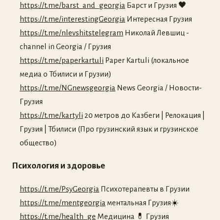
https://t.me/barst_and_georgia
Барст и Грузия 🖤
https://t.me/interestingGeorgia
Интересная Грузия
https://t.me/nlevshitstelegram
Николай Левшиц -
channel in Georgia / Грузия
https://t.me/paperkartuli
Paper Kartuli (локальное
медиа о Тбилиси и Грузии)
https://t.me/NGnewsgeorgia
News Georgia / Новости-
Грузия
https://t.me/kartyli
20 метров до Казбеги | Релокация |
Грузия | Тбилиси (Про грузинский язык и грузинское
общество)
Психология и здоровье
https://t.me/PsyGeorgia
Психотерапевты в Грузии
https://t.me/mentgeorgia
ментальная Грузия☀️
https://t.me/health_ge
Медицина 💊 Грузия