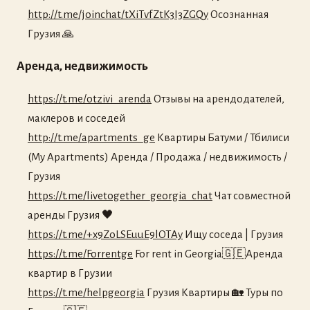
http://t.me/joinchat/tXiTvfZtK3I3ZGQy
Осознанная
Грузия 🙏
Аренда, недвижимость
https://t.me/otzivi_arenda
Отзывы на арендодателей,
маклеров и соседей
http://t.me/apartments_ge
Квартиры Батуми / Тбилиси
(My Apartments) Аренда / Продажа / недвижимость /
Грузия
https://t.me/livetogether_georgia_chat
Чат совместной
аренды Грузия 🖤
https://t.me/+x9ZoLSEuuE9lOTAy
Ищу соседа | Грузия
https://t.me/Forrentge
For rent in Georgia🇬🇪Аренда
квартир в Грузии
https://t.me/helpgeorgia
Грузия Квартиры 🏡 Туры по