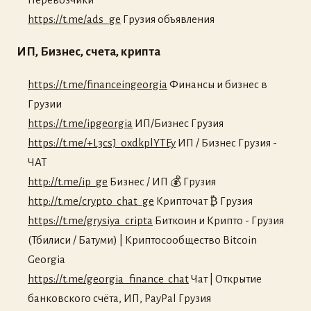
https://t.me/ads_ge
Грузия объявления
ИП, Бизнес, счета, крипта
https://t.me/financeingeorgia
Финансы и бизнес в
Грузии
https://t.me/ipgeorgia
ИП/Бизнес Грузия
https://t.me/+L3csJ_oxdkplYTEy
ИП / Бизнес Грузия -
ЧАТ
http://t.me/ip_ge
Бизнес / ИП 💰 Грузия
http://t.me/crypto_chat_ge
Крипточат ₿ Грузия
https://t.me/grysiya_cripta
Биткоин и Крипто - Грузия
(Тбилиси / Батуми) | Криптосообщество Bitcoin
Georgia
https://t.me/georgia_finance_chat
Чат | Открытие
банковского счёта, ИП, PayPal Грузия