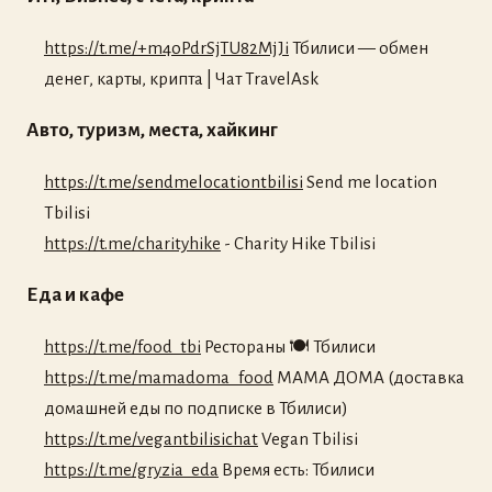
https://t.me/+m4oPdrSjTU82MjJi
Тбилиси — обмен
денег, карты, крипта | Чат TravelAsk
Авто, туризм, места, хайкинг
https://t.me/sendmelocationtbilisi
Send me location
Tbilisi
https://t.me/charityhike
- Charity Hike Tbilisi
Еда и кафе
https://t.me/food_tbi
Рестораны 🍽 Тбилиси
https://t.me/mamadoma_food
МАМА ДОМА (доставка
домашней еды по подписке в Тбилиси)
https://t.me/vegantbilisichat
Vegan Tbilisi
https://t.me/gryzia_eda
Время есть: Тбилиси