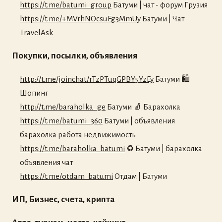
https://t.me/batumi_group
Батуми | чат - форум Грузия
https://t.me/+MVrhNOcsuEg3MmUy
Батуми | Чат
TravelAsk
Покупки, посылки, объявления
http://t.me/joinchat/rTzPTuqGPBY5YzEy
Батуми 🛍
Шопинг
http://t.me/baraholka_ge
Батуми 🧦 Барахолка
https://t.me/batumi_360
Батуми | объявления
барахолка работа недвижимость
https://t.me/baraholka_batumi
♻️ Батуми | барахолка
объявления чат
https://t.me/otdam_batumi
Отдам | Батуми
ИП, Бизнес, счета, крипта