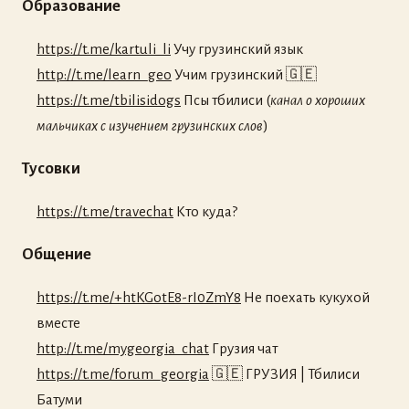
Образование
https://t.me/kartuli_li
Учу грузинский язык
http://t.me/learn_geo
Учим грузинский 🇬🇪
https://t.me/tbilisidogs
Псы тбилиси (
канал о хороших
мальчиках с изучением грузинских слов
)
Тусовки
https://t.me/travechat
Кто куда?
Общение
https://t.me/+htKGotE8-rI0ZmY8
Не поехать кукухой
вместе
http://t.me/mygeorgia_chat
Грузия чат
https://t.me/forum_georgia
🇬🇪 ГРУЗИЯ | Тбилиси
Батуми