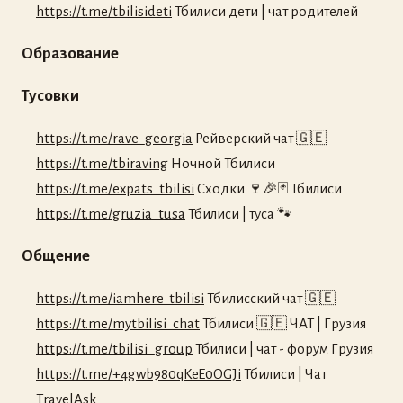
https://t.me/tbilisideti
Тбилиси дети | чат родителей
Образование
Тусовки
https://t.me/rave_georgia
Рейверский чат 🇬🇪
https://t.me/tbiraving
Ночной Тбилиси
https://t.me/expats_tbilisi
Сходки 🍷🎉🃏 Тбилиси
https://t.me/gruzia_tusa
Тбилиси | туса 🐾
Общение
https://t.me/iamhere_tbilisi
Тбилисский чат 🇬🇪
https://t.me/mytbilisi_chat
Тбилиси 🇬🇪 ЧАТ | Грузия
https://t.me/tbilisi_group
Тбилиси | чат - форум Грузия
https://t.me/+4gwb980qKeE0OGJi
Тбилиси | Чат
TravelAsk