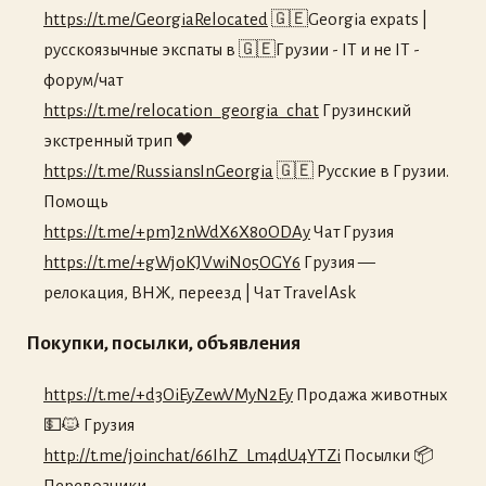
https://t.me/GeorgiaRelocated
🇬🇪Georgia expats |
русскоязычные экспаты в 🇬🇪Грузии - IT и не IT -
форум/чат
https://t.me/relocation_georgia_chat
Грузинский
экстренный трип 🖤
https://t.me/RussiansInGeorgia
🇬🇪 Русские в Грузии.
Помощь
https://t.me/+pmJ2nWdX6X80ODAy
Чат Грузия
https://t.me/+gWjoKJVwiN05OGY6
Грузия —
релокация, ВНЖ, переезд | Чат TravelAsk
Покупки, посылки, объявления
https://t.me/+d3OiEyZewVMyN2Ey
Продажа животных
💵🐱 Грузия
http://t.me/joinchat/66IhZ_Lm4dU4YTZi
Посылки 📦
Перевозчики