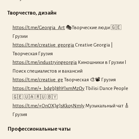
Творчество, дизайн
https://t.me/Georgia_Art
🎭Творческие люди 🇬🇪
Грузии
https://t.me/creative_georgia
Creative Georgia |
Творческая Грузия
https://t.me/industryingeorgia
Киношники в Грузии l
Поиск специалистов и вакансий
https://t.me/creative_ge
Творческая 🎨📽 Грузия
https://t.me/+_bdgbJ8hYlxmMzQy
Tbilisi Dance People
🇬🇪 🇺🇦 🇷🇺 🇧🇾
https://t.me/+OnOXJgJsKko5NmIy
Музыкальный чат 🎸
Грузия
Профессиональные чаты