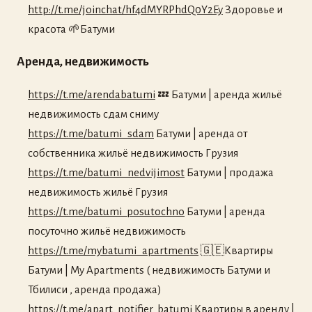
http://t.me/joinchat/hf4dMYRPhdQ0Y2Ey
Здоровье и
красота 🌱Батуми
Аренда, недвижимость
https://t.me/arendabatumi
💤 Батуми | аренда жильё
недвижимость сдам сниму
https://t.me/batumi_sdam
Батуми | аренда от
собственника жильё недвижимость Грузия
https://t.me/batumi_nedvijimost
Батуми | продажа
недвижимость жильё Грузия
https://t.me/batumi_posutochno
Батуми | аренда
посуточно жильё недвижимость
https://t.me/mybatumi_apartments
🇬🇪Квартиры
Батуми | My Apartments ( недвижимость Батуми и
Тбилиси , аренда продажа)
https://t.me/apart_notifier_batumi
Квартиры в аренду |