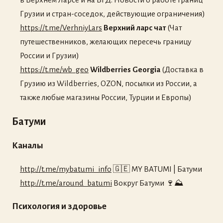
Грузии и стран-соседок, действующие ограничения)
https://t.me/VerhniyLars
Верхний ларс чат
(Чат
путешественников, желающих пересечь границу
России и Грузии)
https://t.me/wb_geo
Wildberries Georgia
(Доставка в
Грузию из Wildberries, OZON, посылки из России, а
также любые магазины России, Турции и Европы)
Батуми
Каналы
http://t.me/mybatumi_info
🇬🇪 MY BATUMI | Батуми
http://t.me/around_batumi
Вокруг Батуми 🍷⛰
Психология и здоровье