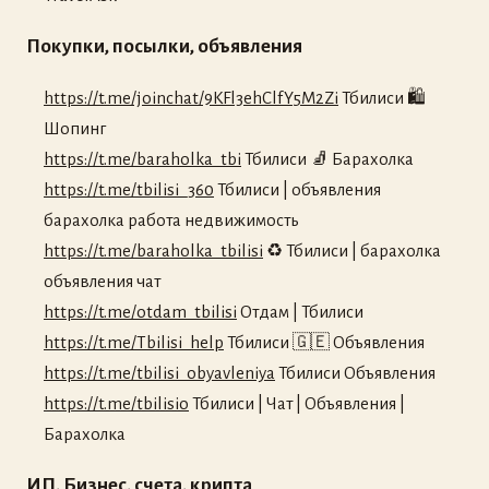
Покупки, посылки, объявления
https://t.me/joinchat/9KFl3ehClfY5M2Zi
Тбилиси 🛍
Шопинг
https://t.me/baraholka_tbi
Тбилиси 🧦 Барахолка
https://t.me/tbilisi_360
Тбилиси | объявления
барахолка работа недвижимость
https://t.me/baraholka_tbilisi
♻️ Тбилиси | барахолка
объявления чат
https://t.me/otdam_tbilisi
Отдам | Тбилиси
https://t.me/Tbilisi_help
Тбилиси 🇬🇪 Объявления
https://t.me/tbilisi_obyavleniya
Тбилиси Объявления
https://t.me/tbilisio
Тбилиси | Чат | Объявления |
Барахолка
ИП, Бизнес, счета, крипта