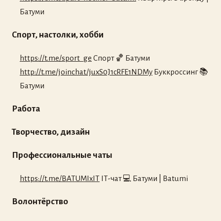
Батуми
Спорт, настолки, хобби
https://t.me/sport_ge
Спорт 🏀 Батуми
http://t.me/joinchat/juxS0J1cRFE1NDMy
Буккроссинг 📚
Батуми
Работа
Творчество, дизайн
Профессиональные чаты
https://t.me/BATUMIxIT
IT-чат 💻 Батуми | Batumi
Волонтёрство