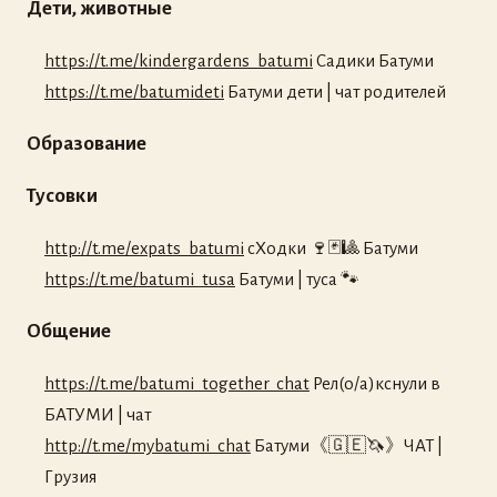
Дети, животные
https://t.me/kindergardens_batumi
Садики Батуми
https://t.me/batumideti
Батуми дети | чат родителей
Образование
Тусовки
http://t.me/expats_batumi
сХодки 🍷🃏🎱 Батуми
https://t.me/batumi_tusa
Батуми | туса 🐾
Общение
https://t.me/batumi_together_chat
Рел(о/а)кснули в
БАТУМИ | чат
http://t.me/mybatumi_chat
Батуми《🇬🇪🦄》ЧАТ |
Грузия