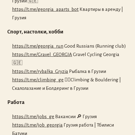
Грузии 🇬🇪
https://t.me/georgia_aparts_bot
Квартиры в аренду |
Грузия
Спорт, настолки, хобби
https://t.me/georgia_run
Good Russians (Running club)
https://t.me/Gravel_GEORGIA
Gravel Cycling Georgia
🇬🇪
https://t.me/rybalka_Gryzia
Рыбалка в Грузии
https://t.me/climbing_ge
🧗‍♂️Climbing & Bouldering |
Скалолазание и Болдеринг в Грузии
Работа
https://t.me/jobs_ge
Вакансии 🔎 Грузия
https://t.me/job_georgia
Грузия работа | Тбилиси
Батуми