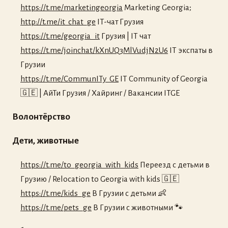
https://t.me/marketingeorgia
Marketing Georgia;
http://t.me/it_chat_ge
IT-чат Грузия
https://t.me/georgia_it
Грузия | IT чат
https://t.me/joinchat/kXnUQ3MlVudjN2U6
IT экспаты в
Грузии
https://t.me/CommunITy_GE
IT Community of Georgia
🇬🇪 | АйТи Грузия / Хайринг / Вакансии ITGE
Волонтёрство
Дети, животные
https://t.me/to_georgia_with_kids
Переезд с детьми в
Грузию / Relocation to Georgia with kids 🇬🇪
https://t.me/kids_ge
В Грузии с детьми 👶
https://t.me/pets_ge
В Грузии с животными 🐾