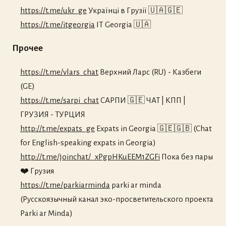
https://t.me/ukr_ge
Українці в Грузії 🇺🇦🇬🇪
https://t.me/itgeorgia
IT Georgia 🇺🇦
Прочее
https://t.me/vlars_chat
Верхний Ларс (RU) - Казбеги
(GE)
https://t.me/sarpi_chat
САРПИ 🇬🇪 ЧАТ | КПП |
ГРУЗИЯ - ТУРЦИЯ
http://t.me/expats_ge
Expats in Georgia 🇬🇪🇬🇧 (Chat
for English-speaking expats in Georgia)
http://t.me/joinchat/_xPgpHKuEEM1ZGFi
Пока без пары
❤️ Грузия
https://t.me/parkiarminda
parki ar minda
(Русскоязычный канал эко-просветительского проекта
Parki ar Minda)