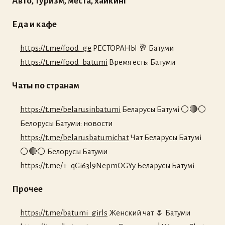
Авто, туризм, места, хайкинг
Еда и кафе
https://t.me/food_ge
РЕСТОРАНЫ 🥂 Батуми
https://t.me/food_batumi
Время есть: Батуми
Чаты по странам
https://t.me/belarusinbatumi
Беларусы Батумі ⚪️🔴⚪️
Белорусы Батуми: новости
https://t.me/belarusbatumichat
Чат Беларусы Батумі
⚪️🔴⚪️ Белорусы Батуми
https://t.me/+_qGi63l9NepmOGYy
Беларусы Батумі
Прочее
https://t.me/batumi_girls
Женский чат 🌷 Батуми