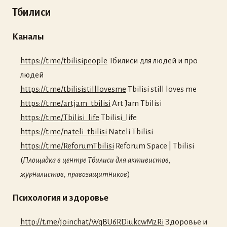
Тбилиси
Каналы
https://t.me/tbilisipeople
Тбилиси для людей и про
людей
https://t.me/tbilisistilllovesme
Tbilisi still loves me
https://t.me/artjam_tbilisi
Art Jam Tbilisi
https://t.me/Tbilisi_life
Tbilisi_life
https://t.me/nateli_tbilisi
Nateli Tbilisi
https://t.me/ReforumTbilisi
Reforum Space | Tbilisi
(
Площадка в центре Тбилиси для активистов,
журналистов, правозащитников
)
Психология и здоровье
http://t.me/joinchat/WqBU6RDiukcwM2Ri
Здоровье и