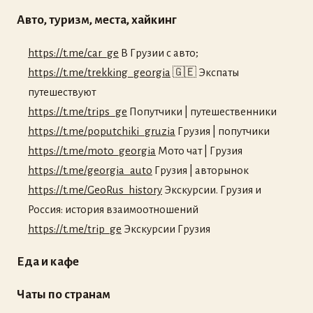
Авто, туризм, места, хайкинг
https://t.me/car_ge
В Грузии с авто;
https://t.me/trekking_georgia
🇬🇪 Экспаты
путешествуют
https://t.me/trips_ge
Попутчики | путешественники
https://t.me/poputchiki_gruzia
Грузия | попутчики
https://t.me/moto_georgia
Мото чат | Грузия
https://t.me/georgia_auto
Грузия | авторынок
https://t.me/GeoRus_history
Экскурсии. Грузия и
Россия: история взаимоотношений
https://t.me/trip_ge
Экскурсии Грузия
Еда и кафе
Чаты по странам