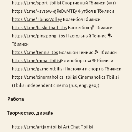
https://t.me/sport_tbilisi
Спортивный Тбилиси (чат)
https://t.me/+svs6w-4jReEwMTEy
Футбол в Тбилиси
https://t.me/TbilisiVolley
Волейбол Тбилиси
https://t.me/basketball_tbs
Баскетбол 🏀 Тбилиси
https://t.me/pingpong_tbs
Настольный Теннис 🏓
Тбилиси
https://t.me/tennis_tbs
Большой Теннис 🎾 Тбилиси
https://t.me/mma_tbilisi
Единоборства👊Тбилиси
https://t.me/gameintbilisi
Настолки и спорт в Тбилиси
https://t.me/cinemaholics_tbilisi
Cinemaholics Tbilisi
(Tbilisi independent cinema [rus, eng, geo])
Работа
Творчество, дизайн
https://t.me/artjamtbilisi
Art Chat Tbilisi