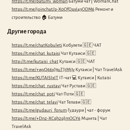
https://t.me/batumi_woman
Батуми чат | WomanChat
https://t.me/joinchat/p-X0QfQaxI43ODM6
Ремонт и
строительство 🏠 Батуми
Другие города
https://t.me/chatKobuleti
Кобулети 🇬🇪 ЧАТ
https://t.me/chat_kutaisi
Чат Кутаиси 🇬🇪
http://t.me/kutaisi_chat
Кутаиси 🇬🇪 ЧАТ
https://t.me/+wyQ66xJ9uTJjMjIy
Кутаиси | Чат TravelAsk
https://t.me/KUTAISIxIT
IT-чат 💻 Кутаиси | Kutaisi
https://t.me/chat_rustavi
Чат Рустави 🇬🇪
https://t.me/chat_poti
Чат Поти 🇬🇪
https://t.me/chat_telavi
Чат Телави 🇬🇪
https://t.me/gudauri_forum
Гудаури | чат - форум
https://t.me/+Dn2-XCqh2pJmOGY6
Мцхета | Чат
TravelAsk